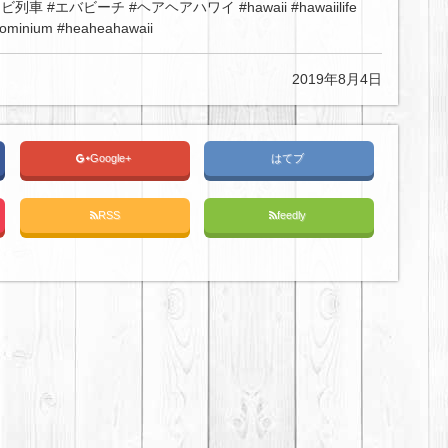
エバビーチ #ヘアヘアハワイ #hawaii #hawaiilife
ndominium #heaheahawaii
2019年8月4日
Google+
はてブ
RSS
feedly