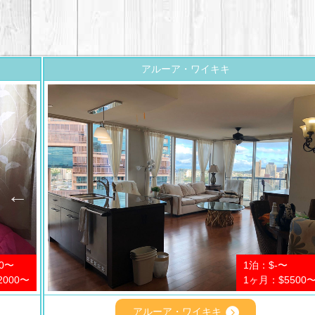
アルーア・ワイキキ
0〜
1泊：$-〜
2000〜
1ヶ月：$5500
アルーア・ワイキキ