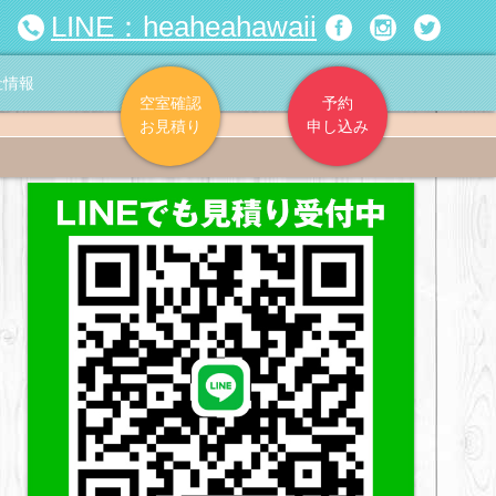
LINE：heaheahawaii
社情報
空室確認
予約
お見積り
申し込み