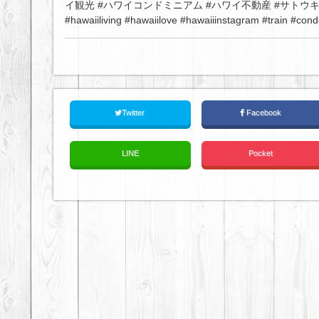
イ観光 #ハワイコンドミニアム #ハワイ不動産 #サトウキビ列車 #
#hawaiiliving #hawaiilove #hawaiiinstagram #train #co
Twitter
Facebook
LINE
Pocket