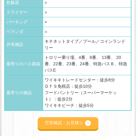
炊飯器
○
ドライヤー
○
パーキング
×
ベランダ
○
キチネットタイプ／プール／コインランド
共有施設
リー
トロリー乗り場、4番、8番、 13番、 20
最寄りのバス路線
番、22番、23番、24番、特急バスＢ、特急
バスE
ワイキキトレードセンター：徒歩8分
ＤＦＳ免税店：徒歩10分
最寄りの施設
フードパントリー（スーパーマーケッ
ト）：徒歩2分
ワイキキビーチ：徒歩5分
空室確認・お見積り