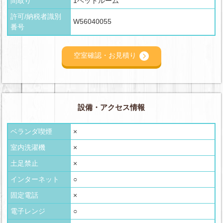
間取り
1ベッドルーム
許可/納税者識別
W56040055
番号
空室確認・お見積り
設備・アクセス情報
ベランダ喫煙
×
室内洗濯機
×
土足禁止
×
インターネット
○
固定電話
×
電子レンジ
○