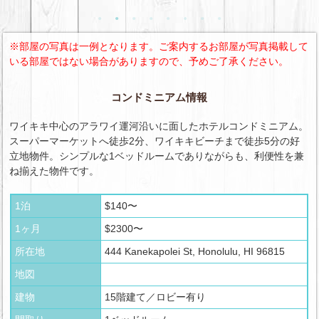
※部屋の写真は一例となります。ご案内するお部屋が写真掲載して
いる部屋ではない場合がありますので、予めご了承ください。
コンドミニアム情報
ワイキキ中心のアラワイ運河沿いに面したホテルコンドミニアム。
スーパーマーケットへ徒歩2分、ワイキキビーチまで徒歩5分の好
立地物件。シンプルな1ベッドルームでありながらも、利便性を兼
ね揃えた物件です。
1泊
$140〜
1ヶ月
$2300〜
所在地
444 Kanekapolei St, Honolulu, HI 96815
地図
建物
15階建て／ロビー有り