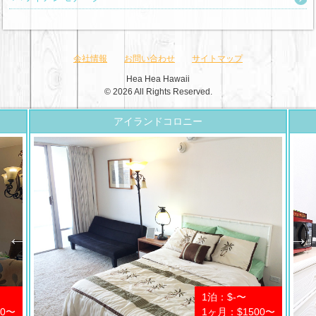
会社情報
お問い合わせ
サイトマップ
Hea Hea Hawaii
© 2026 All Rights Reserved.
アイランドコロニー
1泊：$-〜
00〜
1ヶ月：$1500〜