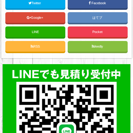
Twitter
Facebook
Google+
はてブ
LINE
Pocket
RSS
feedly