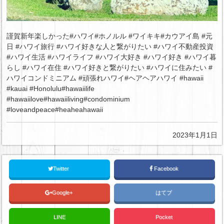
謹賀新年楽しかった#ハワイ#ホノルル #ワイキキ#カウアイ島 #元
日 #ハワイ旅行 #ハワイ好きな人と繋がりたい #ハワイ不動産投資
#ハワイ生活 #ハワイライフ #ハワイ大好き #ハワイ好き #ハワイ暮
らし #ハワイ在住 #ハワイ好きと繋がりたい #ハワイに住みたい #
ハワイコンドミニアム #頑張れハワイ#ヘアヘアハワイ #hawaii
#kauai #Honolulu#hawaiilife
#hawaiilove#hawaiiliving#condominium
#loveandpeace#heaheahawaii
2023年1月1日
Twitter
Facebook
Google+
はてブ
LINE
Pocket