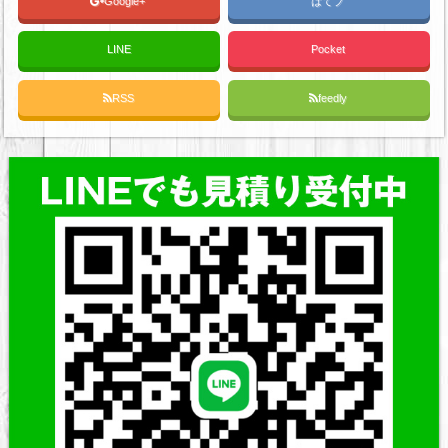
Google+
はてブ
LINE
Pocket
RSS
feedly