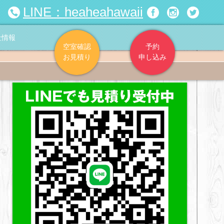
LINE：heaheahawaii
社情報
空室確認
予約
お見積り
申し込み