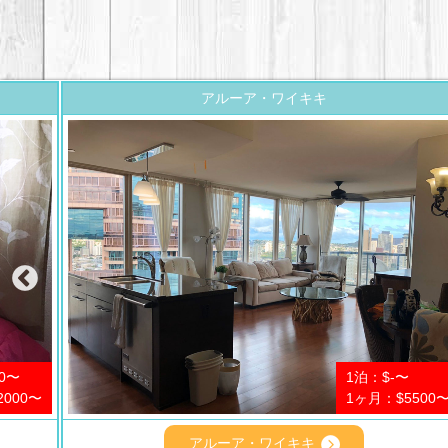
アルーア・ワイキキ
0〜
1泊：$-〜
2000〜
1ヶ月：$5500
アルーア・ワイキキ