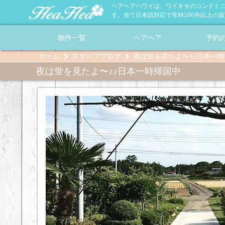
ヘアヘアハワイは、ワイキキのコンドミ
す。全て日本語対応で常時100件以上の
物件一覧
ヘアヘア
予約
ホーム
スタッフブログ
夜は蛍を見たよ〜♪♪日本一
夜は蛍を見たよ〜♪♪日本一時帰国中