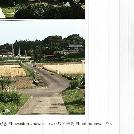
itrip #hawaiilife #ハワイ最高 #heaheahawaii #ヘ