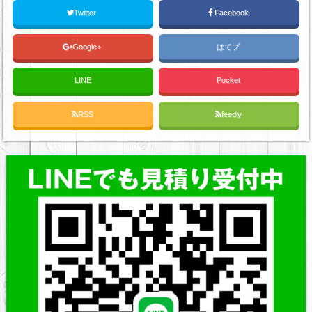
Twitter
Facebook
Google+
はてブ
LINE
Pocket
RSS
feedly