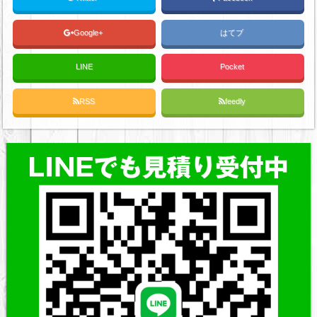
Google+
はてブ
LINE
Pocket
RSS
feedly