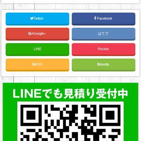
Twitter
Facebook
Google+
はてブ
LINE
Pocket
RSS
feedly